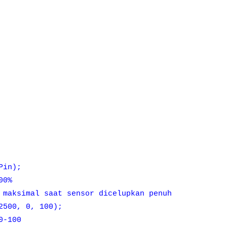
Pin);
00%
maksimal saat sensor dicelupkan penuh
2500, 0, 100);
0-100