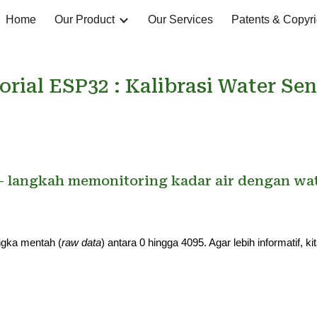
Home
Our Product
Our Services
Patents & Copyri
ip to main content
Skip to navigat
orial ESP32 :
Kalibrasi
Water Sen
- langkah memonitoring kadar air dengan wat
ngka mentah (
raw data
) antara 0 hingga 4095. Agar lebih informatif, 