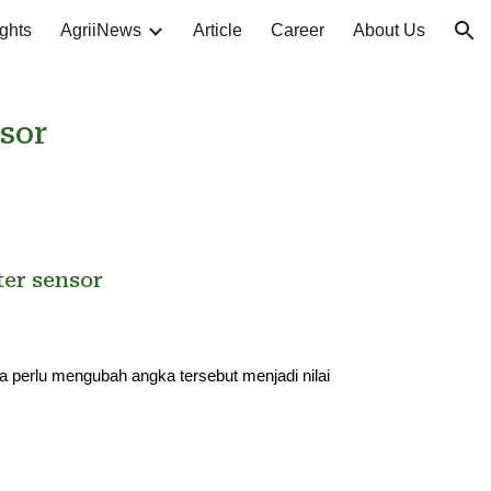
ghts
AgriiNews
Article
Career
About Us
ion
sor
er sensor
kita perlu mengubah angka tersebut menjadi nilai