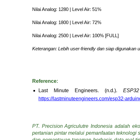
Nilai Analog: 1280 | Level Air: 51%
Nilai Analog: 1800 | Level Air: 72%
Nilai Analog: 2500 | Level Air: 100% [FULL]
Keterangan: Lebih user-friendly dan siap digunakan u
Reference:
Last Minute Engineers. (n.d.).
ESP32
https://lastminuteengineers.com/esp32-arduin
PT. Precision Agriculutre Indonesia adalah eko
pertanian pintar melalui pemanfaatan teknologi s
dan pemantauan tanaman berbasis data real-time