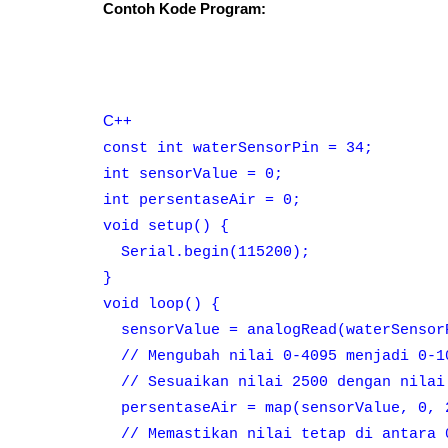
Contoh Kode Program:
C++
const int waterSensorPin = 34;
int sensorValue = 0;
int persentaseAir = 0;
void setup() {
Serial.begin(115200);
}
void loop() {
sensorValue = analogRead(waterSensor
// Mengubah nilai 0-4095 menjadi 0-1
// Sesuaikan nilai 2500 dengan nilai 
persentaseAir = map(sensorValue, 0, 
// Memastikan nilai tetap di antara 